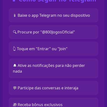
📱 Baixe o app Telegram no seu dispositivo
🔍 Procure por "@800JogosOficial"
👆 Toque em "Entrar" ou "Join"
🔔 Ative as notificações para não perder
nada
💬 Participe das conversas e interaja
🎁 Receba bônus exclusivos