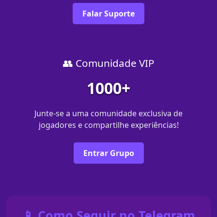
Falar Suporte
👥 Comunidade VIP
1000+
Junte-se a uma comunidade exclusiva de
jogadores e compartilhe experiências!
Entrar Grupo
📱 Como Seguir no Telegram