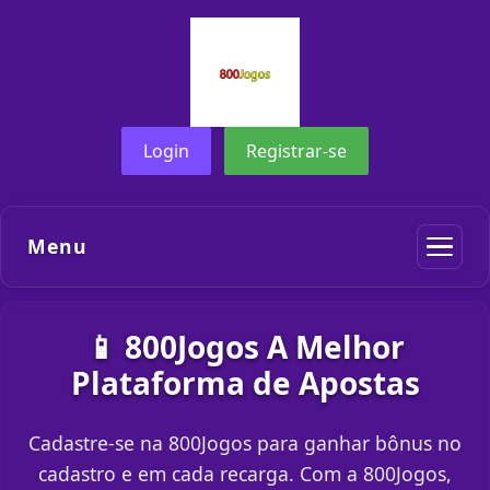
Login
Registrar-se
Menu
📱 800Jogos A Melhor
Plataforma de Apostas
Cadastre-se na 800Jogos para ganhar bônus no
cadastro e em cada recarga. Com a 800Jogos,