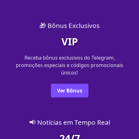
🎁 Bônus Exclusivos
VIP
Receba bônus exclusivos do Telegram,
promoções especiais e códigos promocionais
únicos!
Ver Bônus
📢 Notícias em Tempo Real
24/7