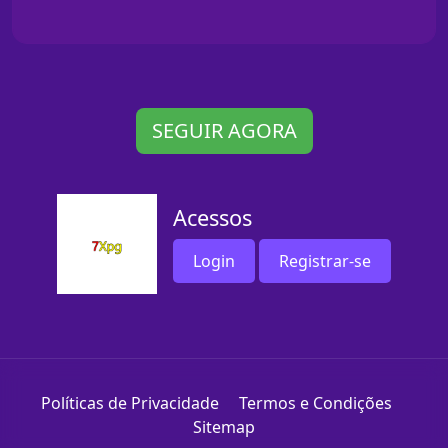
SEGUIR AGORA
Acessos
Login
Registrar-se
Políticas de Privacidade
Termos e Condições
Sitemap