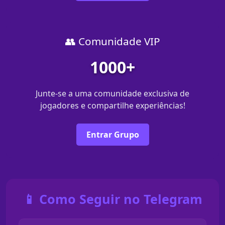
👥 Comunidade VIP
1000+
Junte-se a uma comunidade exclusiva de
jogadores e compartilhe experiências!
Entrar Grupo
📱 Como Seguir no Telegram