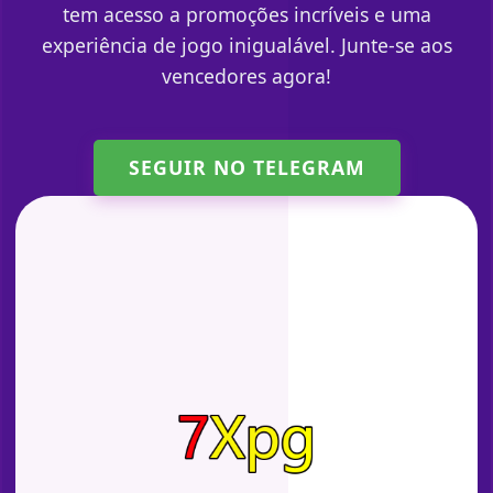
tem acesso a promoções incríveis e uma
experiência de jogo inigualável. Junte-se aos
vencedores agora!
SEGUIR NO TELEGRAM