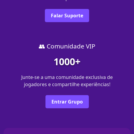
Falar Suporte
👥 Comunidade VIP
1000+
Junte-se a uma comunidade exclusiva de
jogadores e compartilhe experiências!
Entrar Grupo