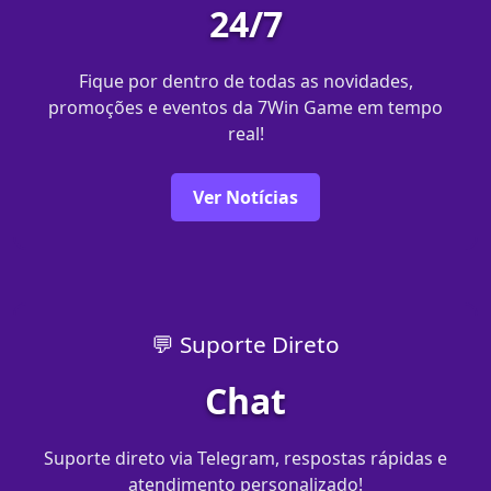
24/7
Fique por dentro de todas as novidades,
promoções e eventos da 7Win Game em tempo
real!
Ver Notícias
💬 Suporte Direto
Chat
Suporte direto via Telegram, respostas rápidas e
atendimento personalizado!