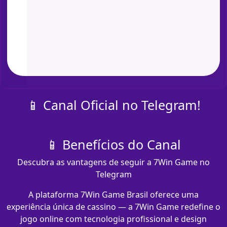
📱 Canal Oficial no Telegram!
📱 Benefícios do Canal
Descubra as vantagens de seguir a 7Win Game no
Telegram
A plataforma 7Win Game Brasil oferece uma
experiência única de cassino — a 7Win Game redefine o
jogo online com tecnologia profissional e design