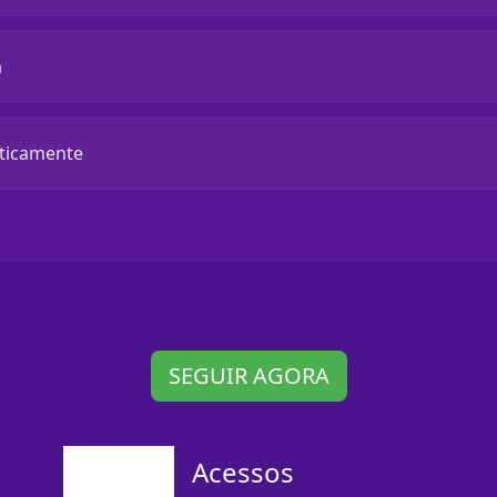
a
aticamente
SEGUIR AGORA
Acessos