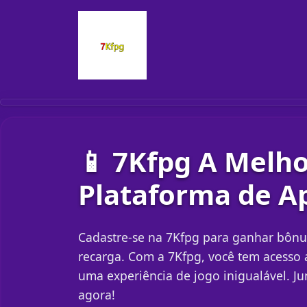
📱 7Kfpg A Melh
Plataforma de A
Cadastre-se na 7Kfpg para ganhar bônu
recarga. Com a 7Kfpg, você tem acesso 
uma experiência de jogo inigualável. J
agora!