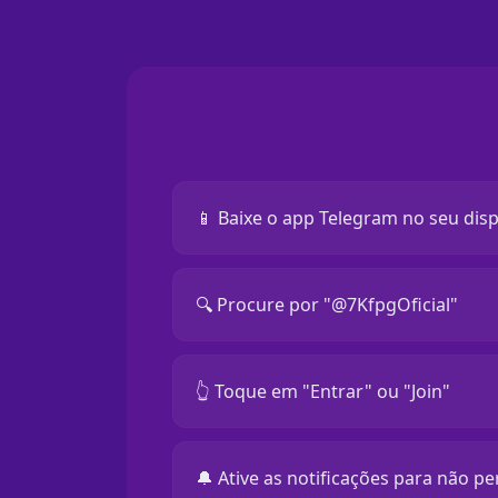
📱 Baixe o app Telegram no seu disp
🔍 Procure por "@7KfpgOficial"
👆 Toque em "Entrar" ou "Join"
🔔 Ative as notificações para não p