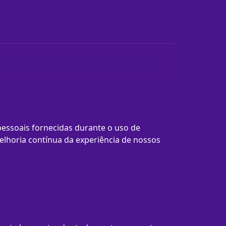
pessoais fornecidas durante o uso de
elhoria contínua da experiência de nossos