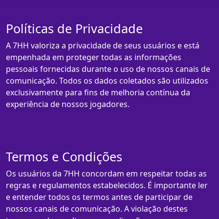
Políticas de Privacidade
A 7HH valoriza a privacidade de seus usuários e está
empenhada em proteger todas as informações
pessoais fornecidas durante o uso de nossos canais de
comunicação. Todos os dados coletados são utilizados
exclusivamente para fins de melhoria contínua da
experiência de nossos jogadores.
Termos e Condições
Os usuários da 7HH concordam em respeitar todas as
regras e regulamentos estabelecidos. É importante ler
e entender todos os termos antes de participar de
nossos canais de comunicação. A violação destes