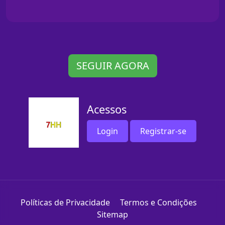
SEGUIR AGORA
Acessos
Login
Registrar-se
Políticas de Privacidade
Termos e Condições
Sitemap