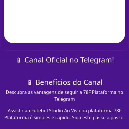
📱 Canal Oficial no Telegram!
📱 Benefícios do Canal
Descubra as vantagens de seguir a 78F Plataforma no
Telegram
Assistir ao Futebol Studio Ao Vivo na plataforma 78F
Plataforma é simples e rápido. Siga este passo a passo: