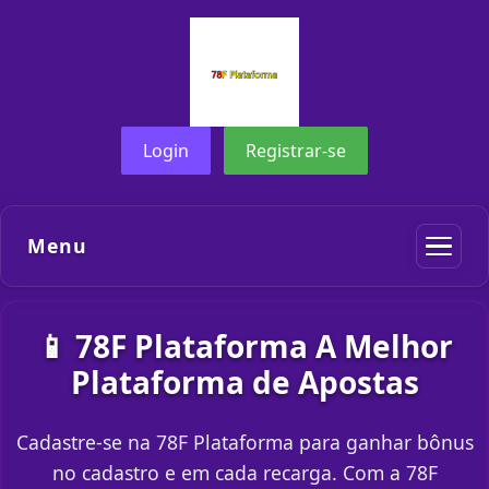
Login
Registrar-se
Menu
📱 78F Plataforma A Melhor
Plataforma de Apostas
Cadastre-se na 78F Plataforma para ganhar bônus
no cadastro e em cada recarga. Com a 78F