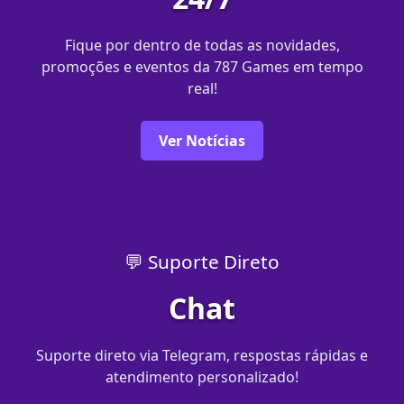
Fique por dentro de todas as novidades,
promoções e eventos da 787 Games em tempo
real!
Ver Notícias
💬 Suporte Direto
Chat
Suporte direto via Telegram, respostas rápidas e
atendimento personalizado!