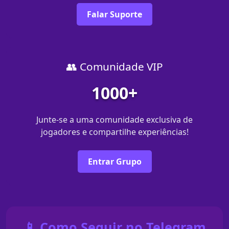
Falar Suporte
👥 Comunidade VIP
1000+
Junte-se a uma comunidade exclusiva de
jogadores e compartilhe experiências!
Entrar Grupo
📱 Como Seguir no Telegram