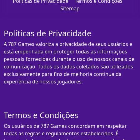
Políticas de Privacidade
Termos e Condições
Sitemap
Políticas de Privacidade
A 787 Games valoriza a privacidade de seus usuários e
está empenhada em proteger todas as informações
pessoais fornecidas durante o uso de nossos canais de
comunicação. Todos os dados coletados são utilizados
exclusivamente para fins de melhoria contínua da
experiência de nossos jogadores.
Termos e Condições
Os usuários da 787 Games concordam em respeitar
todas as regras e regulamentos estabelecidos. É