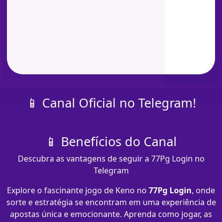
📱 Canal Oficial no Telegram!
📱 Benefícios do Canal
Descubra as vantagens de seguir a 77Pg Login no
Telegram
Explore o fascinante jogo de Keno no
77Pg Login
, onde
sorte e estratégia se encontram em uma experiência de
apostas única e emocionante. Aprenda como jogar, as