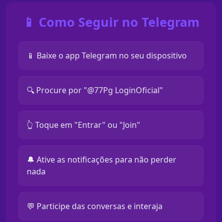
📱 Como Seguir no Telegram
📱 Baixe o app Telegram no seu dispositivo
🔍 Procure por "@77Pg LoginOficial"
👆 Toque em "Entrar" ou "Join"
🔔 Ative as notificações para não perder
nada
💬 Participe das conversas e interaja