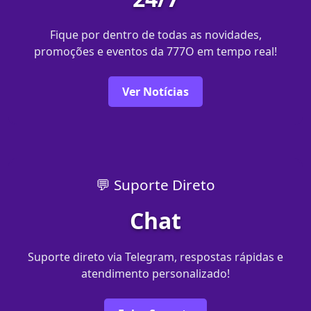
Fique por dentro de todas as novidades,
promoções e eventos da 777O em tempo real!
Ver Notícias
💬 Suporte Direto
Chat
Suporte direto via Telegram, respostas rápidas e
atendimento personalizado!