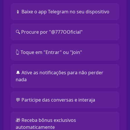
📱 Baixe o app Telegram no seu dispositivo
🔍 Procure por "@777OOficial"
👆 Toque em "Entrar" ou "Join"
🔔 Ative as notificações para não perder
nada
💬 Participe das conversas e interaja
🎁 Receba bônus exclusivos
automaticamente