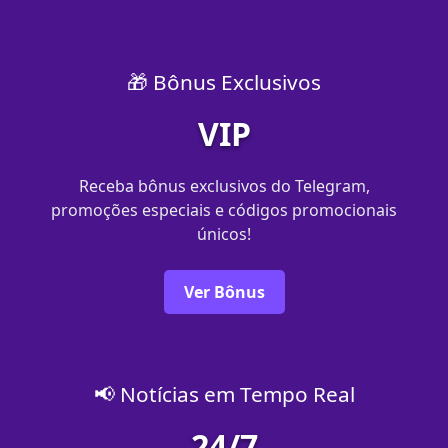
🎁 Bônus Exclusivos
VIP
Receba bônus exclusivos do Telegram,
promoções especiais e códigos promocionais
únicos!
Ver Bônus
📢 Notícias em Tempo Real
24/7