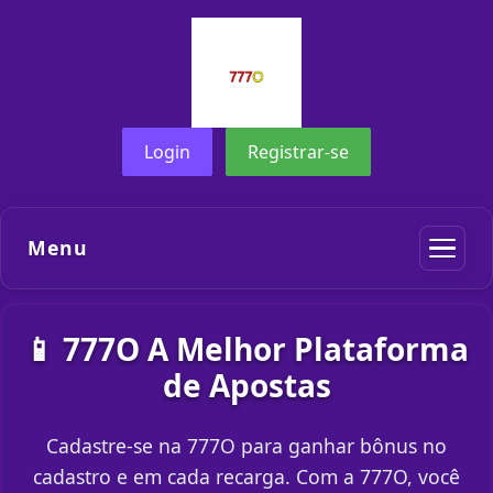
Login
Registrar-se
Menu
📱 777O A Melhor Plataforma
de Apostas
Cadastre-se na 777O para ganhar bônus no
cadastro e em cada recarga. Com a 777O, você