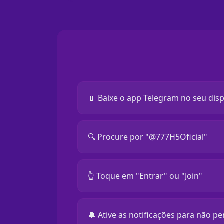
📱 Baixe o app Telegram no seu disp
🔍 Procure por "@777H5Oficial"
👆 Toque em "Entrar" ou "Join"
🔔 Ative as notificações para não p