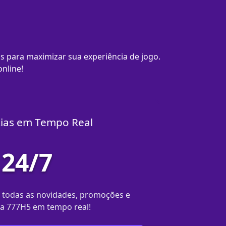
as para maximizar sua experiência de jogo.
nline!
cias em Tempo Real
24/7
e todas as novidades, promoções e
a 777H5 em tempo real!