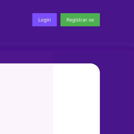
Login
Registrar-se