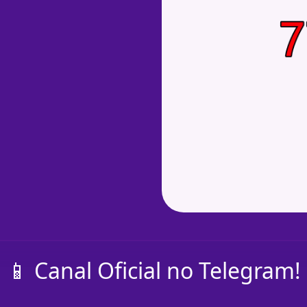
📱 Canal Oficial no Telegram!