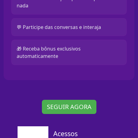
nada
💬 Participe das conversas e interaja
🎁 Receba bônus exclusivos
automaticamente
SEGUIR AGORA
Acessos