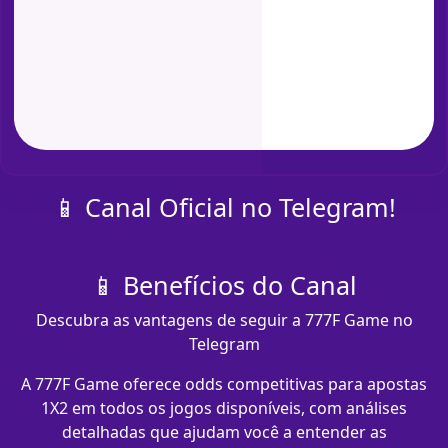
📱 Canal Oficial no Telegram!
📱 Benefícios do Canal
Descubra as vantagens de seguir a 777F Game no
Telegram
A 777F Game oferece odds competitivas para apostas
1X2 em todos os jogos disponíveis, com análises
detalhadas que ajudam você a entender as