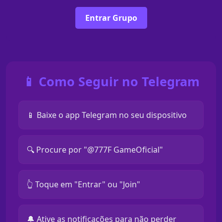
Entrar Grupo
📱 Como Seguir no Telegram
📱 Baixe o app Telegram no seu dispositivo
🔍 Procure por "@777F GameOficial"
👆 Toque em "Entrar" ou "Join"
🔔 Ative as notificações para não perder