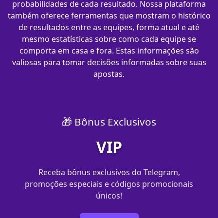
probabilidades de cada resultado. Nossa plataforma
também oferece ferramentas que mostram o histórico
de resultados entre as equipes, forma atual e até
mesmo estatísticas sobre como cada equipe se
comporta em casa e fora. Estas informações são
valiosas para tomar decisões informadas sobre suas
apostas.
🎁 Bônus Exclusivos
VIP
Receba bônus exclusivos do Telegram,
promoções especiais e códigos promocionais
únicos!