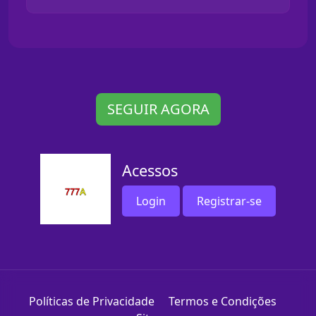
SEGUIR AGORA
Acessos
Login
Registrar-se
Políticas de Privacidade
Termos e Condições