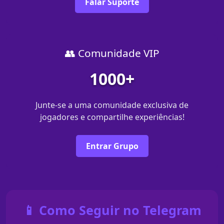
Falar Suporte
👥 Comunidade VIP
1000+
Junte-se a uma comunidade exclusiva de
jogadores e compartilhe experiências!
Entrar Grupo
📱 Como Seguir no Telegram