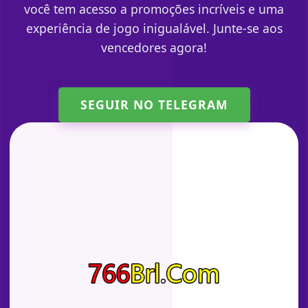
você tem acesso a promoções incríveis e uma
experiência de jogo inigualável. Junte-se aos
vencedores agora!
SEGUIR NO TELEGRAM