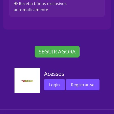
🎁 Receba bônus exclusivos
automaticamente
SEGUIR AGORA
Acessos
Login
Registrar-se