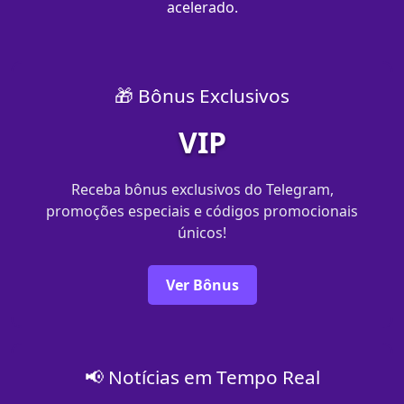
acelerado.
🎁 Bônus Exclusivos
VIP
Receba bônus exclusivos do Telegram,
promoções especiais e códigos promocionais
únicos!
Ver Bônus
📢 Notícias em Tempo Real