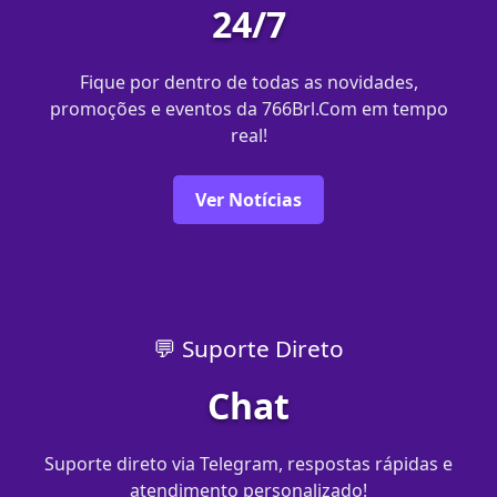
24/7
Fique por dentro de todas as novidades,
promoções e eventos da 766Brl.Com em tempo
real!
Ver Notícias
💬 Suporte Direto
Chat
Suporte direto via Telegram, respostas rápidas e
atendimento personalizado!