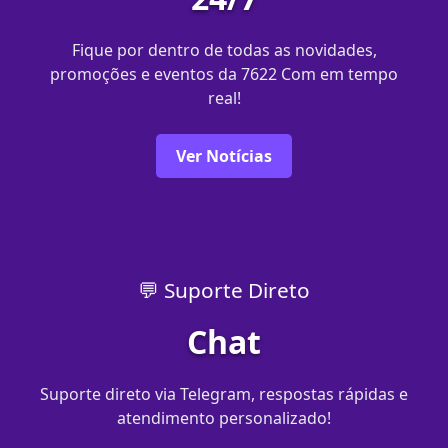
Fique por dentro de todas as novidades,
promoções e eventos da 7622 Com em tempo
real!
Ver Notícias
💬 Suporte Direto
Chat
Suporte direto via Telegram, respostas rápidas e
atendimento personalizado!