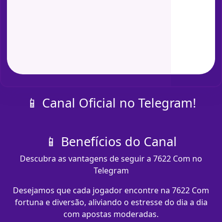
📱 Canal Oficial no Telegram!
📱 Benefícios do Canal
Descubra as vantagens de seguir a 7622 Com no
Telegram
Desejamos que cada jogador encontre na 7622 Com
fortuna e diversão, aliviando o estresse do dia a dia
com apostas moderadas.