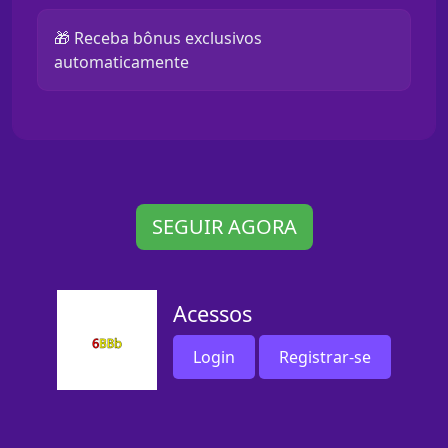
🎁 Receba bônus exclusivos
automaticamente
SEGUIR AGORA
Acessos
Login
Registrar-se