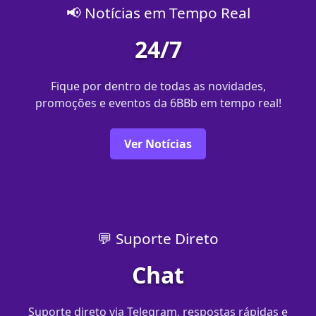
📢 Notícias em Tempo Real
24/7
Fique por dentro de todas as novidades,
promoções e eventos da 6BBb em tempo real!
Ver Notícias
💬 Suporte Direto
Chat
Suporte direto via Telegram, respostas rápidas e