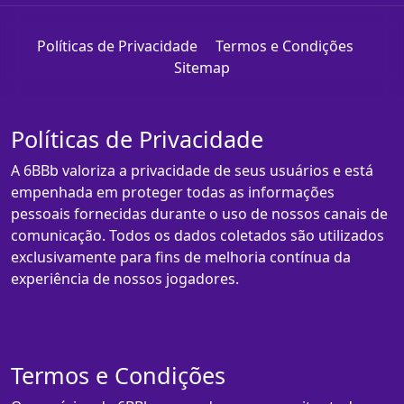
Políticas de Privacidade
Termos e Condições
Sitemap
Políticas de Privacidade
A 6BBb valoriza a privacidade de seus usuários e está
empenhada em proteger todas as informações
pessoais fornecidas durante o uso de nossos canais de
comunicação. Todos os dados coletados são utilizados
exclusivamente para fins de melhoria contínua da
experiência de nossos jogadores.
Termos e Condições