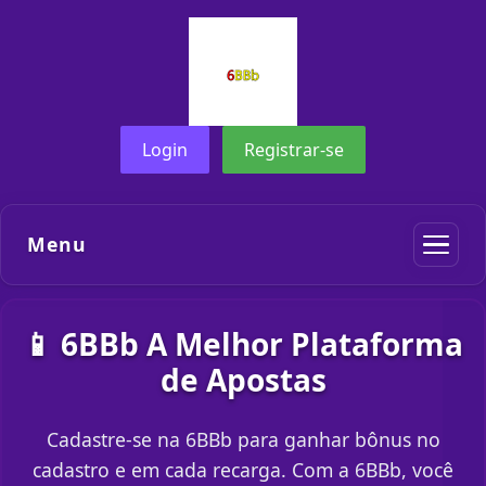
Login
Registrar-se
Menu
📱 6BBb A Melhor Plataforma
de Apostas
Cadastre-se na 6BBb para ganhar bônus no
cadastro e em cada recarga. Com a 6BBb, você