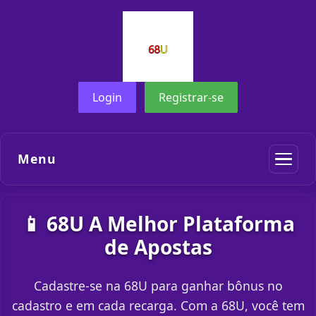
Login
Registrar-se
Menu
📱 68U A Melhor Plataforma
de Apostas
Cadastre-se na 68U para ganhar bônus no
cadastro e em cada recarga. Com a 68U, você tem