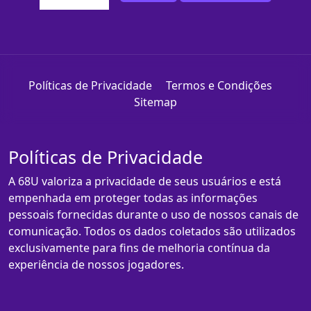
Políticas de Privacidade
Termos e Condições
Sitemap
Políticas de Privacidade
A 68U valoriza a privacidade de seus usuários e está
empenhada em proteger todas as informações
pessoais fornecidas durante o uso de nossos canais de
comunicação. Todos os dados coletados são utilizados
exclusivamente para fins de melhoria contínua da
experiência de nossos jogadores.