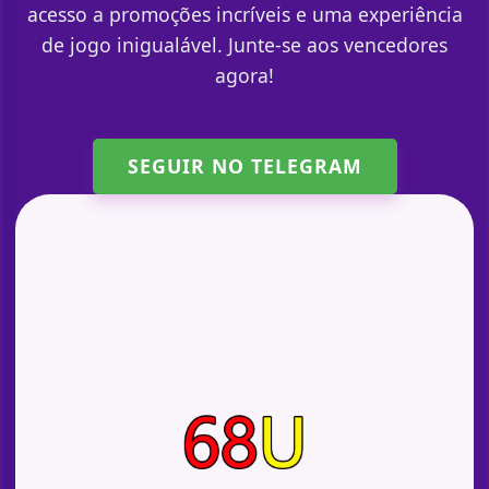
acesso a promoções incríveis e uma experiência
de jogo inigualável. Junte-se aos vencedores
agora!
SEGUIR NO TELEGRAM