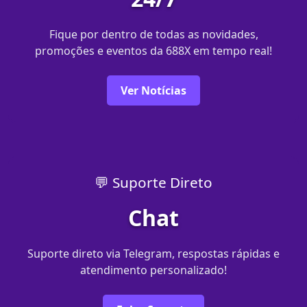
Fique por dentro de todas as novidades,
promoções e eventos da 688X em tempo real!
Ver Notícias
💬 Suporte Direto
Chat
Suporte direto via Telegram, respostas rápidas e
atendimento personalizado!