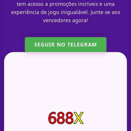
tem acesso a promoções incríveis e uma
experiência de jogo inigualável. Junte-se aos
vencedores agora!
SEGUIR NO TELEGRAM