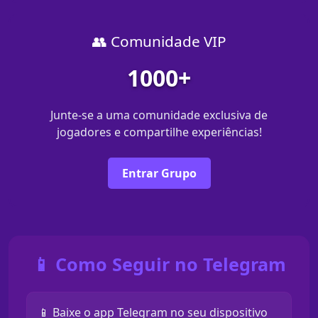
👥 Comunidade VIP
1000+
Junte-se a uma comunidade exclusiva de
jogadores e compartilhe experiências!
Entrar Grupo
📱 Como Seguir no Telegram
📱 Baixe o app Telegram no seu dispositivo