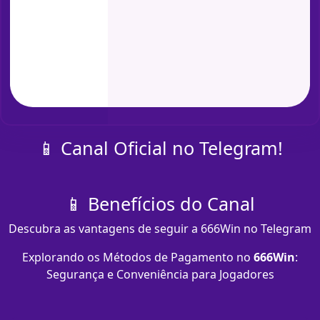
📱 Canal Oficial no Telegram!
📱 Benefícios do Canal
Descubra as vantagens de seguir a 666Win no Telegram
Explorando os Métodos de Pagamento no
666Win
:
Segurança e Conveniência para Jogadores