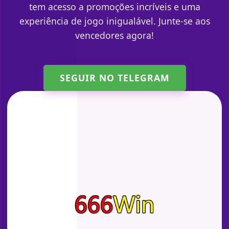
tem acesso a promoções incríveis e uma
experiência de jogo inigualável. Junte-se aos
vencedores agora!
SEGUIR NO TELEGRAM