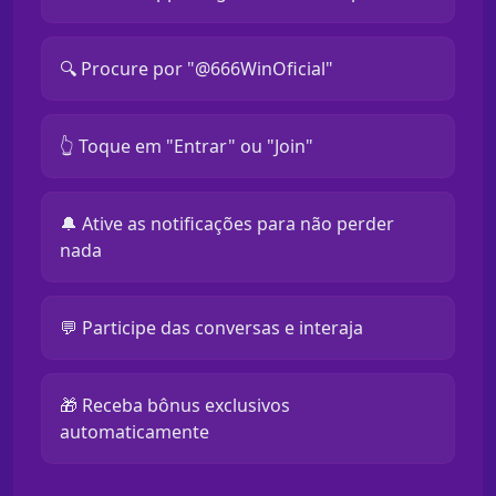
🔍 Procure por "@666WinOficial"
👆 Toque em "Entrar" ou "Join"
🔔 Ative as notificações para não perder
nada
💬 Participe das conversas e interaja
🎁 Receba bônus exclusivos
automaticamente