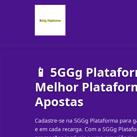
📱 5GGg Platafo
Melhor Platafor
Apostas
Cadastre-se na 5GGg Plataforma para g
e em cada recarga. Com a 5GGg Platafo