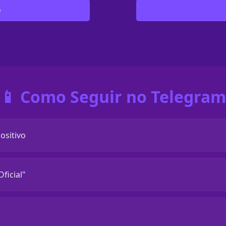
e
📱 Como Seguir no Telegram
ositivo
ficial"