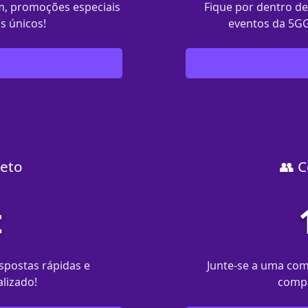
m, promoções especiais
Fique por dentro d
s únicos!
eventos da 5GG
reto
👥 
t
espostas rápidas e
Junte-se a uma com
lizado!
compa