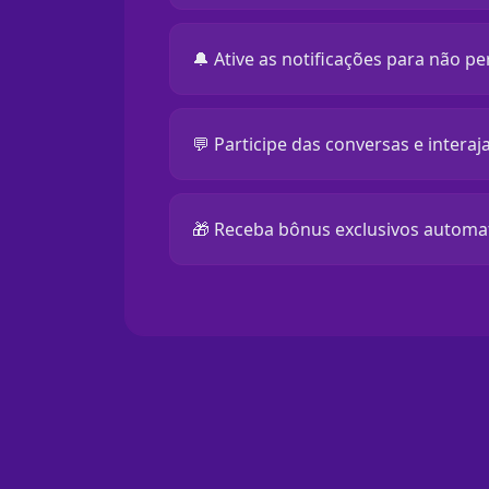
🔔 Ative as notificações para não p
💬 Participe das conversas e interaj
🎁 Receba bônus exclusivos autom