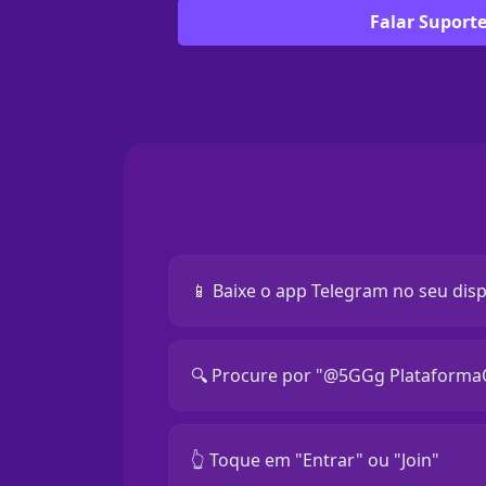
Falar Suport
📱 Baixe o app Telegram no seu disp
🔍 Procure por "@5GGg PlataformaO
👆 Toque em "Entrar" ou "Join"