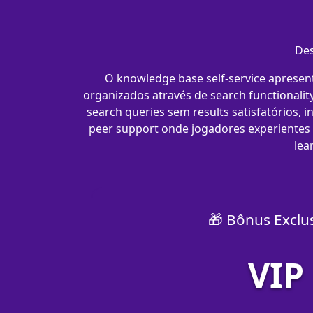
Des
O knowledge base self-service apresent
organizados através de search functionalit
search queries sem results satisfatório
peer support onde jogadores experientes 
lea
🎁 Bônus Exclu
VIP