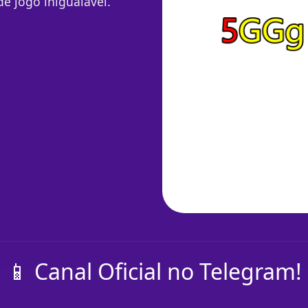
e jogo inigualável.
📱 Canal Oficial no Telegram!