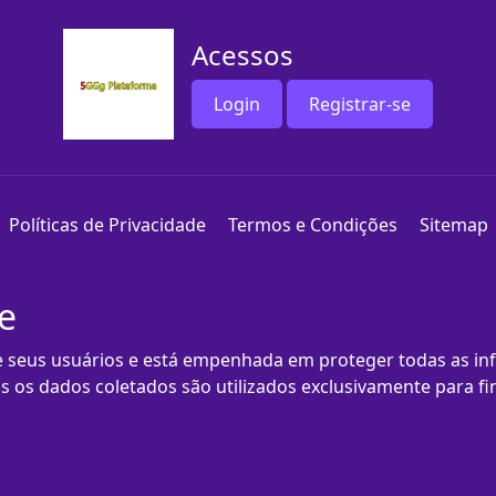
Acessos
Login
Registrar-se
Políticas de Privacidade
Termos e Condições
Sitemap
de
de seus usuários e está empenhada em proteger todas as in
 os dados coletados são utilizados exclusivamente para fi