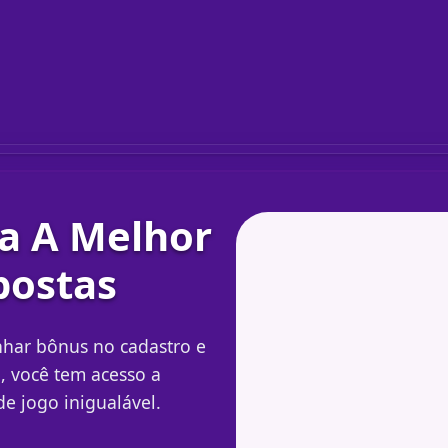
ma A Melhor
postas
nhar bônus no cadastro e
, você tem acesso a
e jogo inigualável.