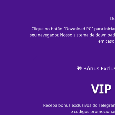
De
Clique no botão "Download PC" para inicia
seu navegador. Nosso sistema de download
em caso 
🎁 Bônus Exclu
VIP
Receba bônus exclusivos do Telegra
e códigos promocionai