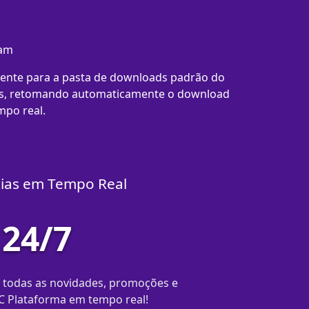
ram
amente para a pasta de downloads padrão do
eis, retomando automaticamente o download
mpo real.
cias em Tempo Real
24/7
e todas as novidades, promoções e
C Plataforma em tempo real!