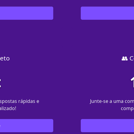
reto
👥 
t
espostas rápidas e
Junte-se a uma com
lizado!
compa
e