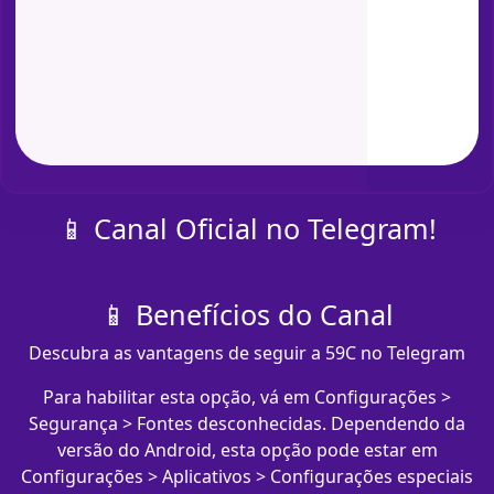
📱 Canal Oficial no Telegram!
📱 Benefícios do Canal
Descubra as vantagens de seguir a 59C no Telegram
Para habilitar esta opção, vá em Configurações >
Segurança > Fontes desconhecidas. Dependendo da
versão do Android, esta opção pode estar em
Configurações > Aplicativos > Configurações especiais