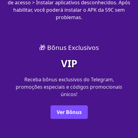
de acesso > Instalar aplicativos desconhecidos. Após
habilitar, você poderá instalar o APK da 59C sem
problemas.
🎁 Bônus Exclusivos
VIP
Receba bônus exclusivos do Telegram,
promoções especiais e códigos promocionais
únicos!
Ver Bônus