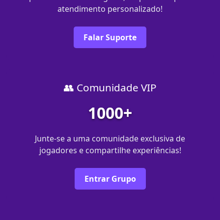
atendimento personalizado!
Falar Suporte
👥 Comunidade VIP
1000+
Junte-se a uma comunidade exclusiva de
jogadores e compartilhe experiências!
Entrar Grupo