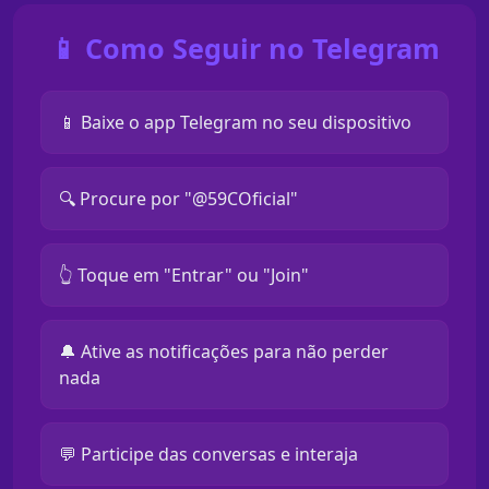
📱 Como Seguir no Telegram
📱 Baixe o app Telegram no seu dispositivo
🔍 Procure por "@59COficial"
👆 Toque em "Entrar" ou "Join"
🔔 Ative as notificações para não perder
nada
💬 Participe das conversas e interaja