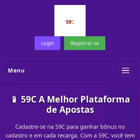
Login
Registrar-se
Menu
📱 59C A Melhor Plataforma
de Apostas
Cadastre-se na 59C para ganhar bônus no
cadastro e em cada recarga. Com a 59C, você tem