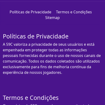
Políticas de Privacidade
Termos e Condições
Sitemap
Políticas de Privacidade
A 59C valoriza a privacidade de seus usuários e está
empenhada em proteger todas as informações
pessoais fornecidas durante o uso de nossos canais de
comunicação. Todos os dados coletados são utilizados
exclusivamente para fins de melhoria contínua da
experiência de nossos jogadores.
Termos e Condições