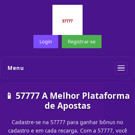
Login
Registrar-se
Menu
📱 57777 A Melhor Plataforma
de Apostas
Cadastre-se na 57777 para ganhar bônus no
cadastro e em cada recarga. Com a 57777, você