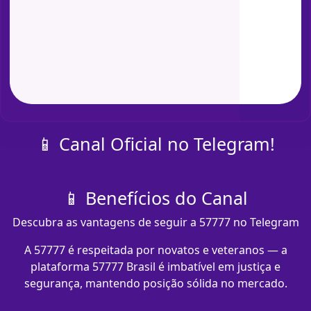
📱 Canal Oficial no Telegram!
📱 Benefícios do Canal
Descubra as vantagens de seguir a 57777 no Telegram
A 57777 é respeitada por novatos e veteranos — a
plataforma 57777 Brasil é imbatível em justiça e
segurança, mantendo posição sólida no mercado.