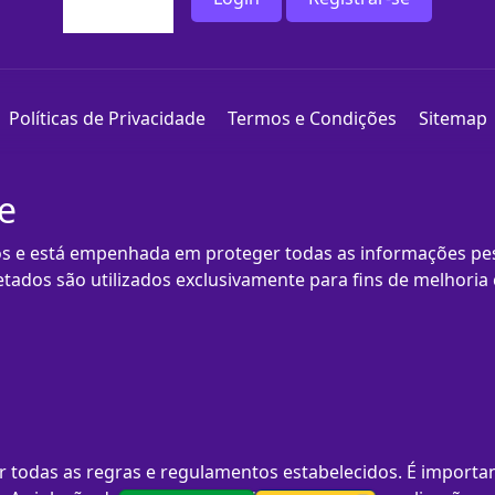
Políticas de Privacidade
Termos e Condições
Sitemap
de
ios e está empenhada em proteger todas as informações pe
tados são utilizados exclusivamente para fins de melhoria
todas as regras e regulamentos estabelecidos. É importan