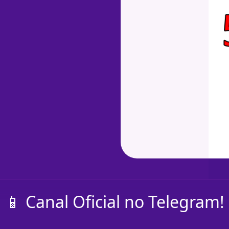
📱 Canal Oficial no Telegram!