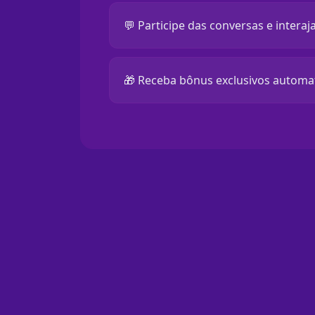
💬 Participe das conversas e interaj
🎁 Receba bônus exclusivos autom