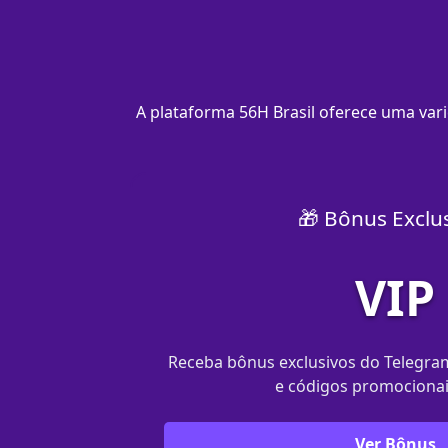
A plataforma 56H Brasil oferece uma var
🎁 Bônus Exclu
VIP
Receba bônus exclusivos do Telegra
e códigos promocionai
Ver Bônus