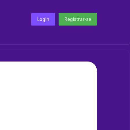
Login
Registrar-se