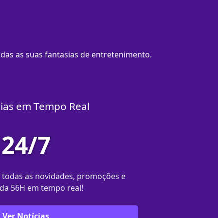
das as suas fantasias de entretenimento.
cias em Tempo Real
24/7
e todas as novidades, promoções e
 da 56H em tempo real!
Ver Notícias