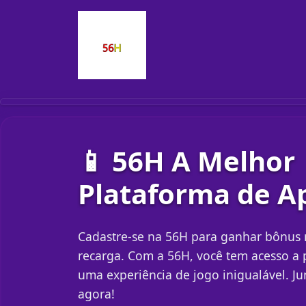
📱 56H A Melhor
Plataforma de A
Cadastre-se na 56H para ganhar bônus 
recarga. Com a 56H, você tem acesso a 
uma experiência de jogo inigualável. J
agora!