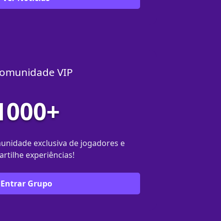
Comunidade VIP
1000+
unidade exclusiva de jogadores e
rtilhe experiências!
Entrar Grupo