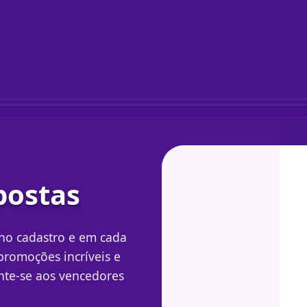
postas
no cadastro e em cada
promoções incríveis e
unte-se aos vencedores