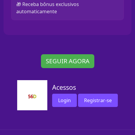
🎁 Receba bônus exclusivos
automaticamente
SEGUIR AGORA
Acessos
Login
Registrar-se