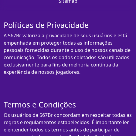
Sitemap
Políticas de Privacidade
A 567Br valoriza a privacidade de seus usuários e está
empenhada em proteger todas as informações
pessoais fornecidas durante o uso de nossos canais de
comunicação. Todos os dados coletados são utilizados
exclusivamente para fins de melhoria contínua da
experiência de nossos jogadores.
Termos e Condições
Os usuários da 567Br concordam em respeitar todas as
regras e regulamentos estabelecidos. É importante ler
e entender todos os termos antes de participar de