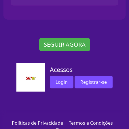
SEGUIR AGORA
Acessos
Login
Registrar-se
Políticas de Privacidade
Termos e Condições