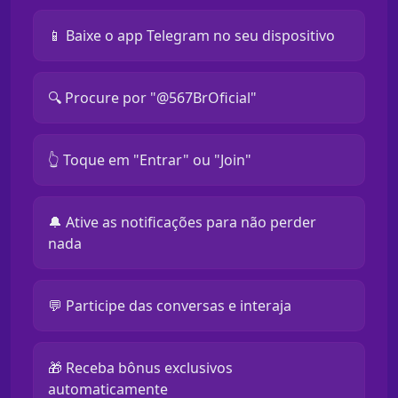
📱 Baixe o app Telegram no seu dispositivo
🔍 Procure por "@567BrOficial"
👆 Toque em "Entrar" ou "Join"
🔔 Ative as notificações para não perder
nada
💬 Participe das conversas e interaja
🎁 Receba bônus exclusivos
automaticamente