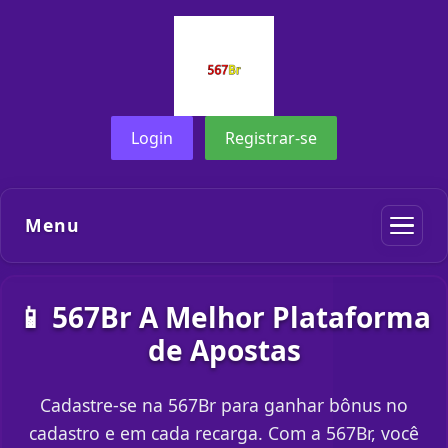
Login
Registrar-se
Menu
📱 567Br A Melhor Plataforma
de Apostas
Cadastre-se na 567Br para ganhar bônus no
cadastro e em cada recarga. Com a 567Br, você