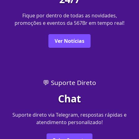
Fique por dentro de todas as novidades,
promoções e eventos da 567Br em tempo real!
Ver Notícias
💬 Suporte Direto
Chat
Suporte direto via Telegram, respostas rápidas e
atendimento personalizado!