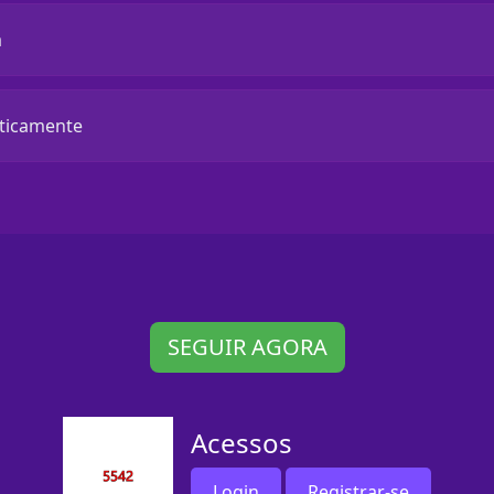
a
aticamente
SEGUIR AGORA
Acessos
Login
Registrar-se