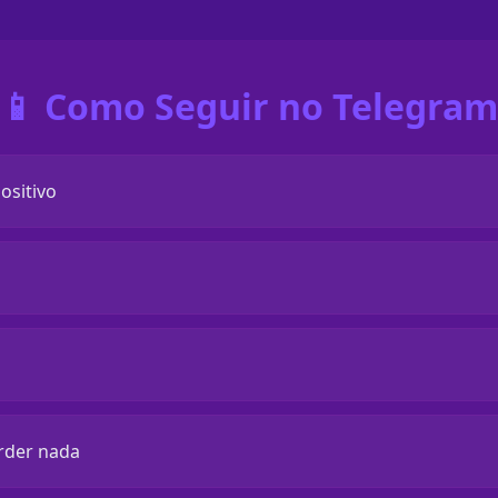
📱 Como Seguir no Telegram
ositivo
erder nada