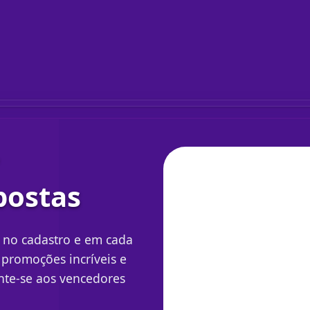
postas
 no cadastro e em cada
 promoções incríveis e
unte-se aos vencedores