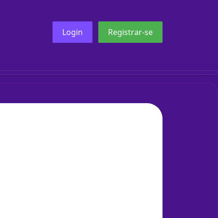
Login
Registrar-se