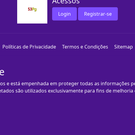
Acessos
Login
Registrar-se
Políticas de Privacidade
Termos e Condições
Sitemap
de
rios e está empenhada em proteger todas as informações p
tados são utilizados exclusivamente para fins de melhoria