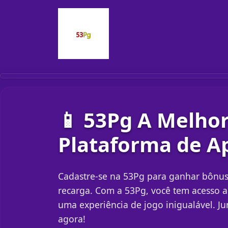
📱 53Pg A Melho
Plataforma de A
Cadastre-se na 53Pg para ganhar bônus
recarga. Com a 53Pg, você tem acesso a
uma experiência de jogo inigualável. J
agora!