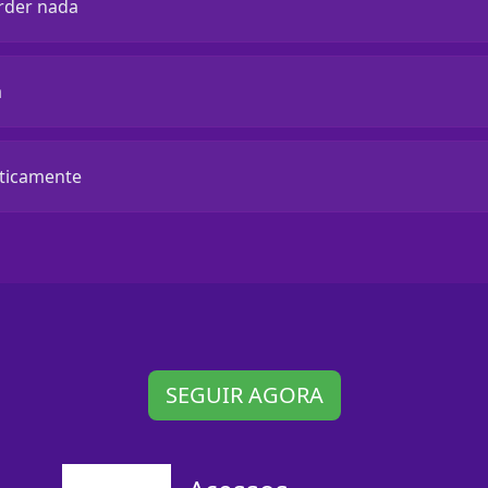
erder nada
a
aticamente
SEGUIR AGORA