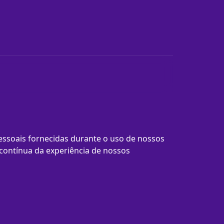
essoais fornecidas durante o uso de nossos
 contínua da experiência de nossos