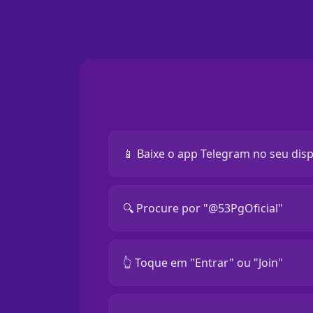
📱 Baixe o app Telegram no seu disp
🔍 Procure por "@53PgOficial"
👆 Toque em "Entrar" ou "Join"