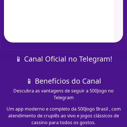
📱 Canal Oficial no Telegram!
📱 Benefícios do Canal
Descubra as vantagens de seguir a 500Jogo no
Telegram
Um app moderno e completo da 500Jogo Brasil , com
atendimento de crupiês ao vivo e jogos clássicos de
cassino para todos os gostos.