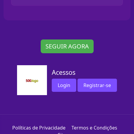
SEGUIR AGORA
Acessos
Login
Registrar-se
Políticas de Privacidade
Termos e Condições