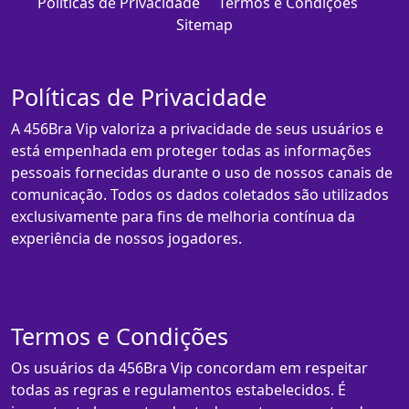
Políticas de Privacidade
Termos e Condições
Sitemap
Políticas de Privacidade
A 456Bra Vip valoriza a privacidade de seus usuários e
está empenhada em proteger todas as informações
pessoais fornecidas durante o uso de nossos canais de
comunicação. Todos os dados coletados são utilizados
exclusivamente para fins de melhoria contínua da
experiência de nossos jogadores.
Termos e Condições
Os usuários da 456Bra Vip concordam em respeitar
todas as regras e regulamentos estabelecidos. É