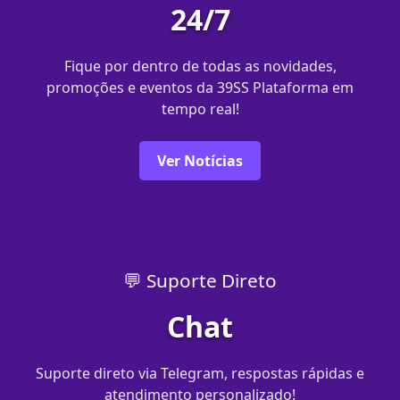
24/7
Fique por dentro de todas as novidades,
promoções e eventos da 39SS Plataforma em
tempo real!
Ver Notícias
💬 Suporte Direto
Chat
Suporte direto via Telegram, respostas rápidas e
atendimento personalizado!