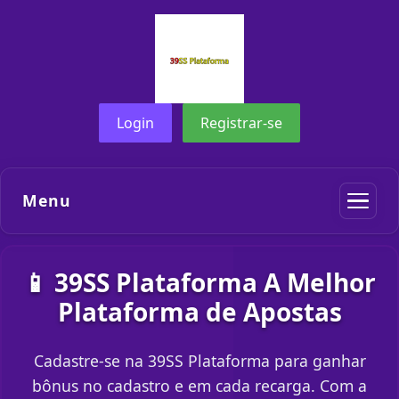
Login
Registrar-se
Menu
📱 39SS Plataforma A Melhor
Plataforma de Apostas
Cadastre-se na 39SS Plataforma para ganhar
bônus no cadastro e em cada recarga. Com a