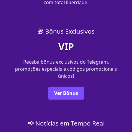
com total liberdade.
🎁 Bônus Exclusivos
VIP
Receba bônus exclusivos do Telegram,
promoções especiais e códigos promocionais
únicos!
Ver Bônus
📢 Notícias em Tempo Real