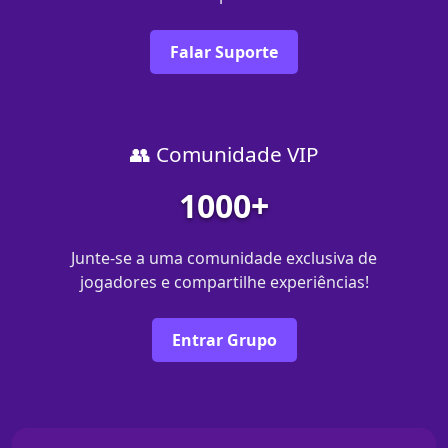
Falar Suporte
👥 Comunidade VIP
1000+
Junte-se a uma comunidade exclusiva de
jogadores e compartilhe experiências!
Entrar Grupo