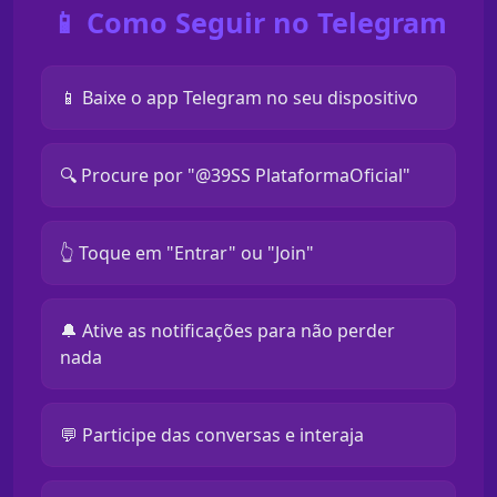
📱 Como Seguir no Telegram
📱 Baixe o app Telegram no seu dispositivo
🔍 Procure por "@39SS PlataformaOficial"
👆 Toque em "Entrar" ou "Join"
🔔 Ative as notificações para não perder
nada
💬 Participe das conversas e interaja