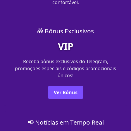
confortável.
🎁 Bônus Exclusivos
VIP
Receba bônus exclusivos do Telegram,
promoções especiais e códigos promocionais
únicos!
Ver Bônus
📢 Notícias em Tempo Real