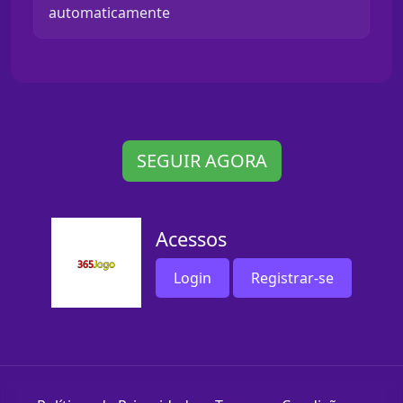
automaticamente
SEGUIR AGORA
Acessos
Login
Registrar-se