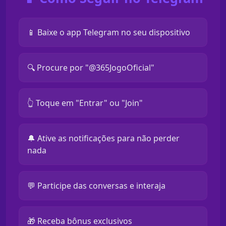
📱 Baixe o app Telegram no seu dispositivo
🔍 Procure por "@365JogoOficial"
👆 Toque em "Entrar" ou "Join"
🔔 Ative as notificações para não perder
nada
💬 Participe das conversas e interaja
🎁 Receba bônus exclusivos