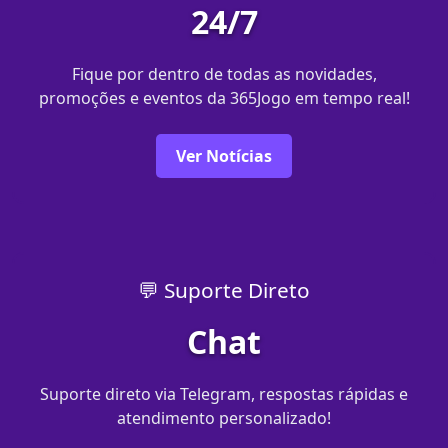
24/7
Fique por dentro de todas as novidades,
promoções e eventos da 365Jogo em tempo real!
Ver Notícias
💬 Suporte Direto
Chat
Suporte direto via Telegram, respostas rápidas e
atendimento personalizado!