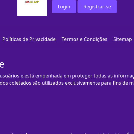
Login
Registrar-se
Políticas de Privacidade
Termos e Condições
Sitemap
de
s usuários e está empenhada em proteger todas as informaç
os coletados são utilizados exclusivamente para fins de m