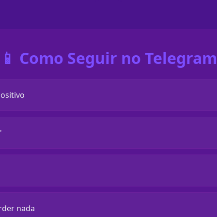
📱 Como Seguir no Telegram
ositivo
"
erder nada