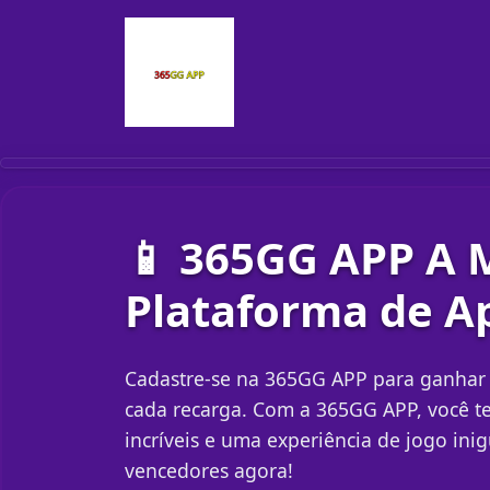
📱 365GG APP A 
Plataforma de A
Cadastre-se na 365GG APP para ganhar
cada recarga. Com a 365GG APP, você 
incríveis e uma experiência de jogo inig
vencedores agora!