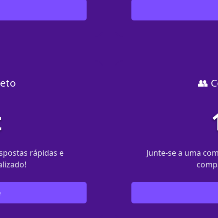
reto
👥 
t
espostas rápidas e
Junte-se a uma com
lizado!
compa
e