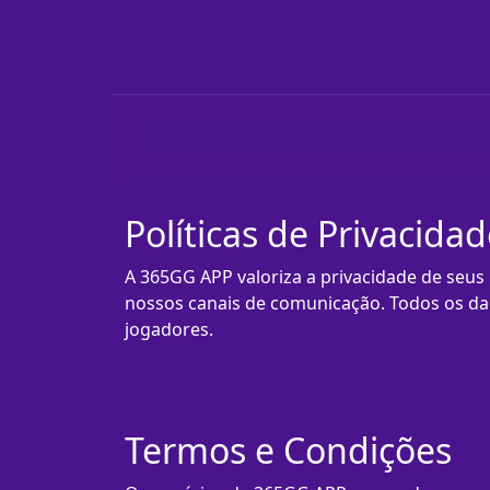
Políticas de Privacida
A 365GG APP valoriza a privacidade de seu
nossos canais de comunicação. Todos os dad
jogadores.
Termos e Condições