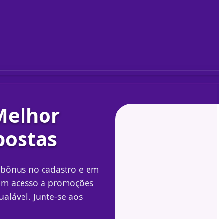
Melhor
postas
 bônus no cadastro e em
tem acesso a promoções
ualável. Junte-se aos