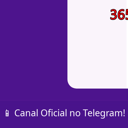
📱 Canal Oficial no Telegram!