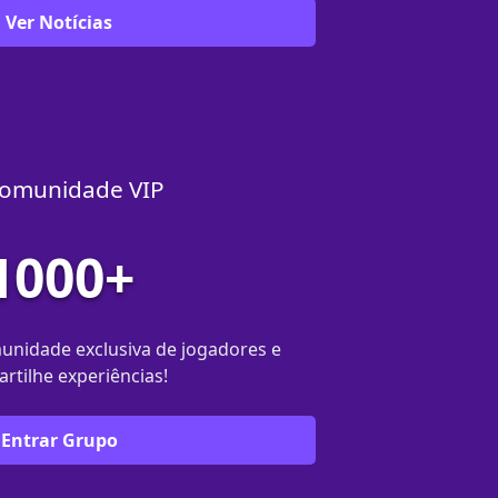
Ver Notícias
Comunidade VIP
1000+
unidade exclusiva de jogadores e
rtilhe experiências!
Entrar Grupo