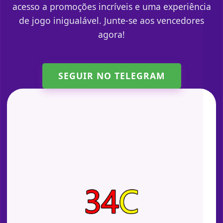
acesso a promoções incríveis e uma experiência
de jogo inigualável. Junte-se aos vencedores
agora!
SEGUIR NO TELEGRAM