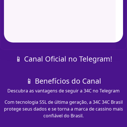
📱 Canal Oficial no Telegram!
📱 Benefícios do Canal
Descubra as vantagens de seguir a 34C no Telegram
Com tecnologia SSL de última geração, a 34C 34C Brasil
protege seus dados e se torna a marca de cassino mais
confiável do Brasil.