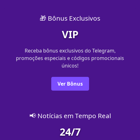
🎁 Bônus Exclusivos
VIP
Receba bônus exclusivos do Telegram,
promoções especiais e códigos promocionais
únicos!
Ver Bônus
📢 Notícias em Tempo Real
24/7