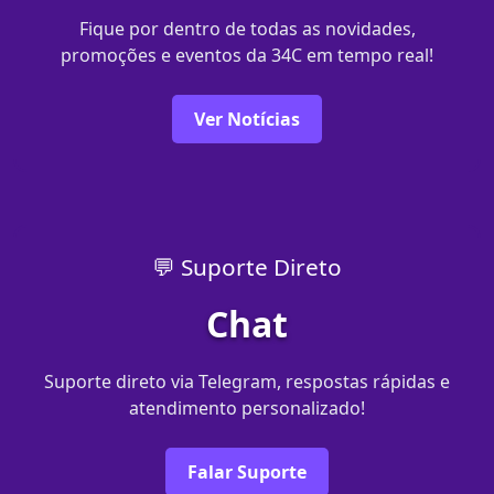
Fique por dentro de todas as novidades,
promoções e eventos da 34C em tempo real!
Ver Notícias
💬 Suporte Direto
Chat
Suporte direto via Telegram, respostas rápidas e
atendimento personalizado!
Falar Suporte