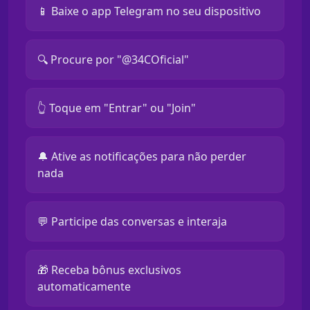
📱 Baixe o app Telegram no seu dispositivo
🔍 Procure por "@34COficial"
👆 Toque em "Entrar" ou "Join"
🔔 Ative as notificações para não perder
nada
💬 Participe das conversas e interaja
🎁 Receba bônus exclusivos
automaticamente