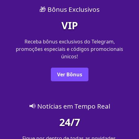
🎁 Bônus Exclusivos
VIP
Receba bônus exclusivos do Telegram,
promoções especiais e códigos promocionais
únicos!
Ver Bônus
📢 Notícias em Tempo Real
24/7
Fique por dentro de todas as novidades,