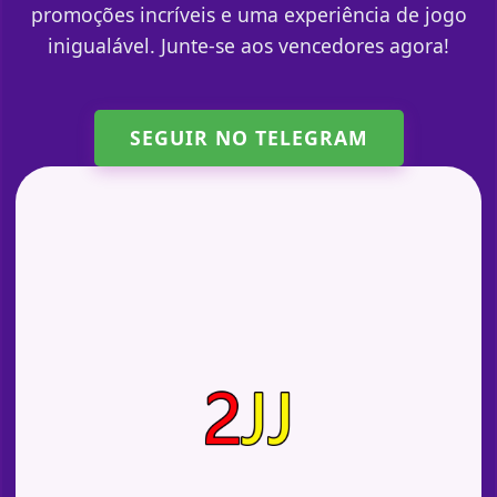
promoções incríveis e uma experiência de jogo
inigualável. Junte-se aos vencedores agora!
SEGUIR NO TELEGRAM