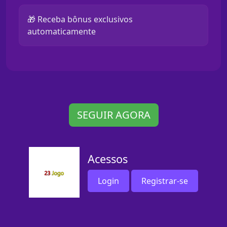
🎁 Receba bônus exclusivos
automaticamente
SEGUIR AGORA
Acessos
Login
Registrar-se