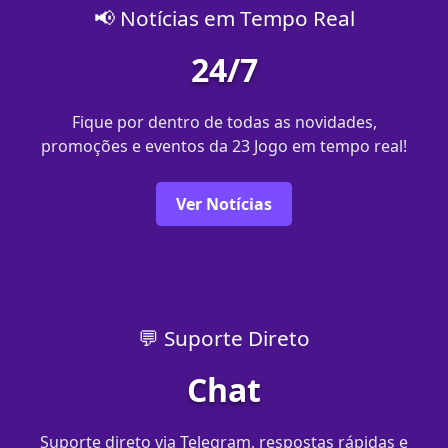
📢 Notícias em Tempo Real
24/7
Fique por dentro de todas as novidades,
promoções e eventos da 23 Jogo em tempo real!
Ver Notícias
💬 Suporte Direto
Chat
Suporte direto via Telegram, respostas rápidas e