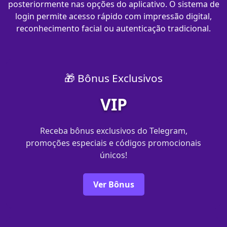
posteriormente nas opções do aplicativo. O sistema de
login permite acesso rápido com impressão digital,
reconhecimento facial ou autenticação tradicional.
🎁 Bônus Exclusivos
VIP
Receba bônus exclusivos do Telegram,
promoções especiais e códigos promocionais
únicos!
Ver Bônus