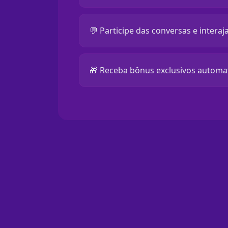
💬 Participe das conversas e interaj
🎁 Receba bônus exclusivos autom