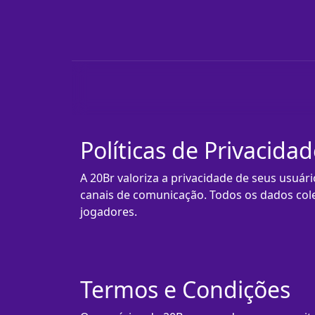
Políticas de Privacida
A 20Br valoriza a privacidade de seus usuá
canais de comunicação. Todos os dados cole
jogadores.
Termos e Condições