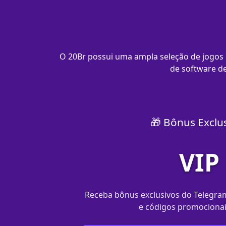
O 20Br possui uma ampla seleção de jogos 
de software de
🎁 Bônus Exclu
VIP
Receba bônus exclusivos do Telegra
e códigos promocionai