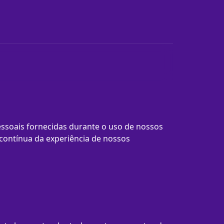
essoais fornecidas durante o uso de nossos
 contínua da experiência de nossos