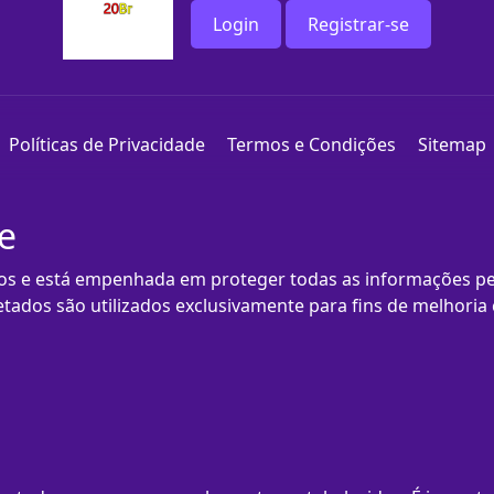
Login
Registrar-se
Políticas de Privacidade
Termos e Condições
Sitemap
de
rios e está empenhada em proteger todas as informações p
tados são utilizados exclusivamente para fins de melhoria