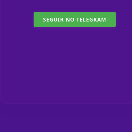
SEGUIR NO TELEGRAM