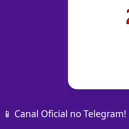
📱 Canal Oficial no Telegram!