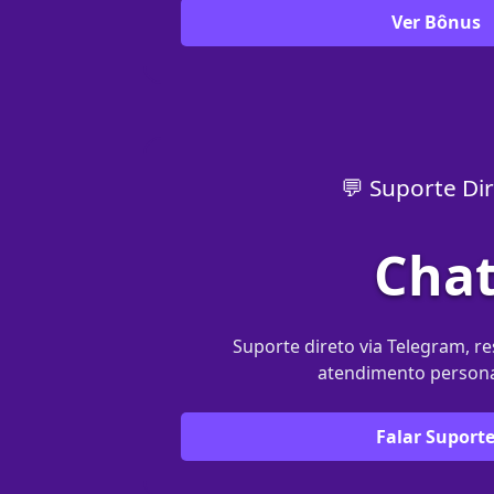
Ver Bônus
💬 Suporte Di
Cha
Suporte direto via Telegram, r
atendimento persona
Falar Suport