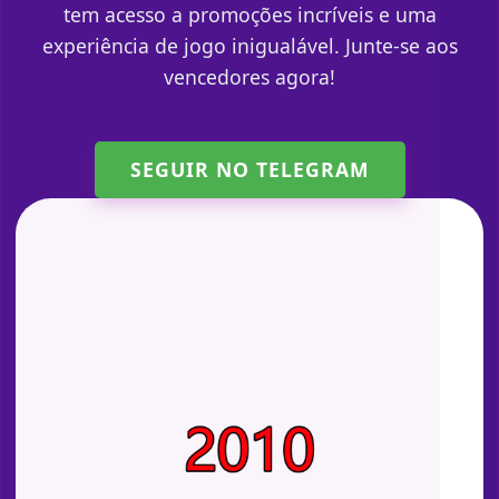
tem acesso a promoções incríveis e uma
experiência de jogo inigualável. Junte-se aos
vencedores agora!
SEGUIR NO TELEGRAM