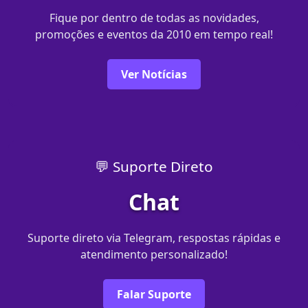
Fique por dentro de todas as novidades,
promoções e eventos da 2010 em tempo real!
Ver Notícias
💬 Suporte Direto
Chat
Suporte direto via Telegram, respostas rápidas e
atendimento personalizado!
Falar Suporte