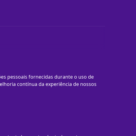
es pessoais fornecidas durante o uso de
elhoria contínua da experiência de nossos