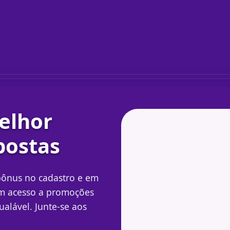
elhor
postas
bônus no cadastro e em
em acesso a promoções
ualável. Junte-se aos