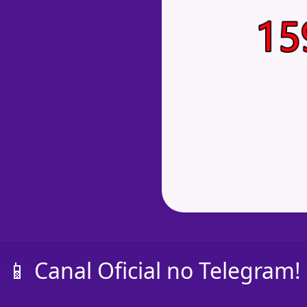
📱 Canal Oficial no Telegram!