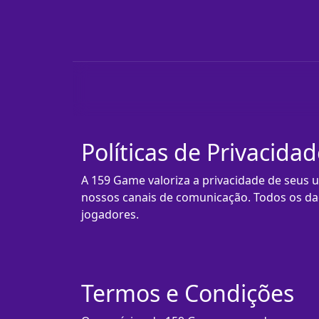
Políticas de Privacida
A 159 Game valoriza a privacidade de seus
nossos canais de comunicação. Todos os dad
jogadores.
Termos e Condições