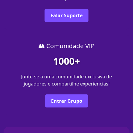
Falar Suporte
👥 Comunidade VIP
1000+
Junte-se a uma comunidade exclusiva de
jogadores e compartilhe experiências!
Entrar Grupo