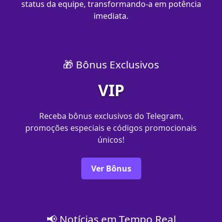
status da equipe, transformando-a em potência
imediata.
🎁 Bônus Exclusivos
VIP
Receba bônus exclusivos do Telegram,
promoções especiais e códigos promocionais
únicos!
Ver Bônus
📢 Notícias em Tempo Real