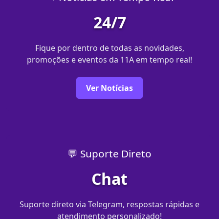
24/7
Fique por dentro de todas as novidades,
promoções e eventos da 11A em tempo real!
Ver Notícias
💬 Suporte Direto
Chat
Suporte direto via Telegram, respostas rápidas e
atendimento personalizado!